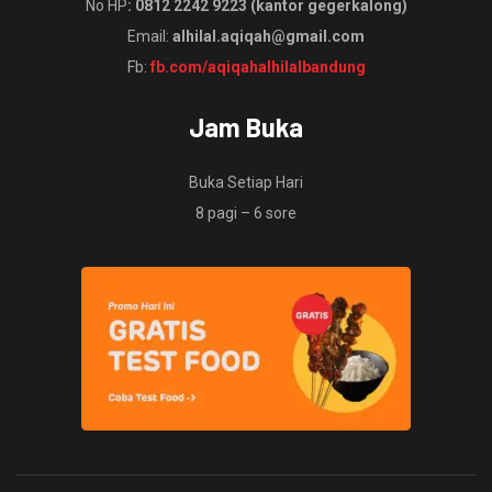
No HP
: 0812 2242 9223 (kantor gegerkalong)
Email:
alhilal.aqiqah@gmail.com
Fb:
fb.com/aqiqahalhilalbandung
Jam Buka
Buka Setiap Hari
8 pagi – 6 sore