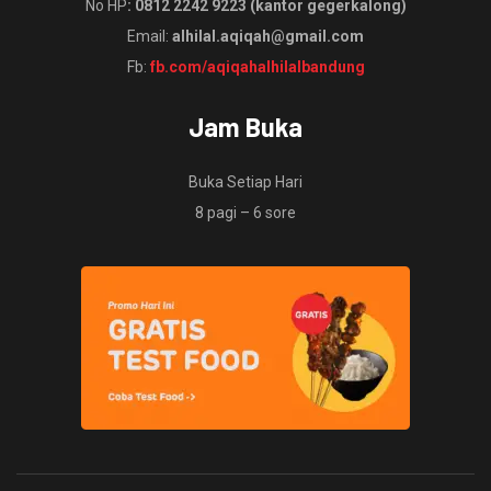
No HP
: 0812 2242 9223 (kantor gegerkalong)
Email:
alhilal.aqiqah@gmail.com
Fb:
fb.com/aqiqahalhilalbandung
Jam Buka
Buka Setiap Hari
8 pagi – 6 sore