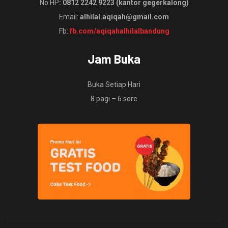
No HP
: 0812 2242 9223 (kantor gegerkalong)
Email:
alhilal.aqiqah@gmail.com
Fb:
fb.com/aqiqahalhilalbandung
Jam Buka
Buka Setiap Hari
8 pagi – 6 sore