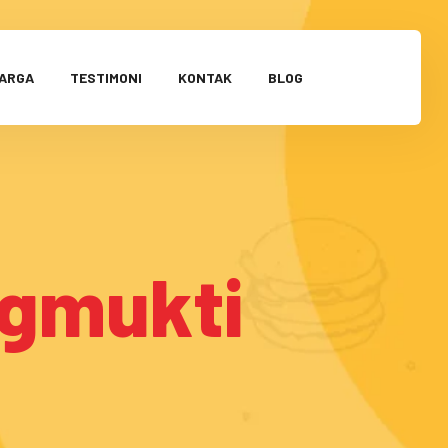
HARGA
TESTIMONI
KONTAK
BLOG
ngmukti