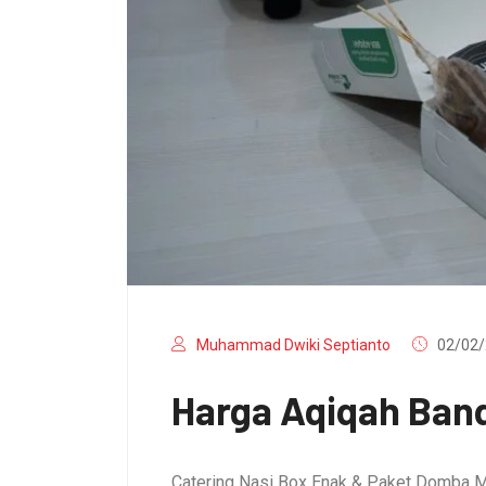
Muhammad Dwiki Septianto
02/02/
Harga Aqiqah Band
Catering Nasi Box Enak & Paket Domba M