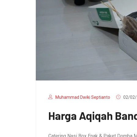
Muhammad Dwiki Septianto
02/02/
Harga Aqiqah Band
Catering Nasi Box Enak & Paket Domba M