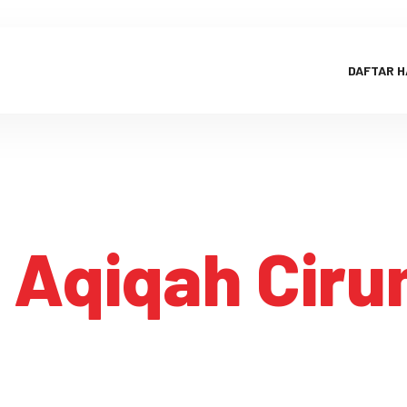
DAFTAR 
:
Aqiqah Cir
Aqiqah Cirumput
HOME