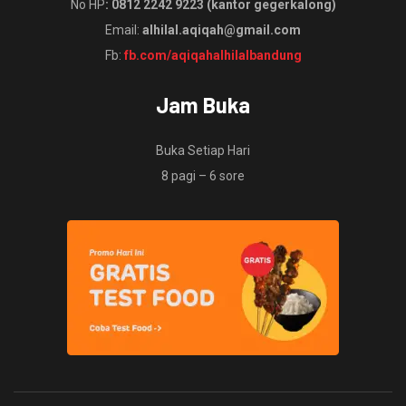
No HP
: 0812 2242 9223 (kantor gegerkalong)
Email:
alhilal.aqiqah@gmail.com
Fb:
fb.com/aqiqahalhilalbandung
Jam Buka
Buka Setiap Hari
8 pagi – 6 sore