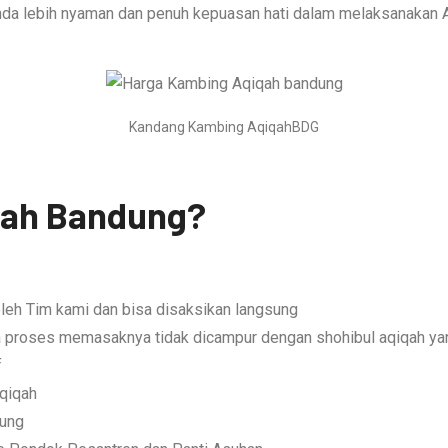
r Anda lebih nyaman dan penuh kepuasan hati dalam melaksanakan 
Kandang Kambing AqiqahBDG
qah Bandung?
leh Tim kami dan bisa disaksikan langsung
ta proses memasaknya tidak dicampur dengan shohibul aqiqah yan
f
Aqiqah
dung