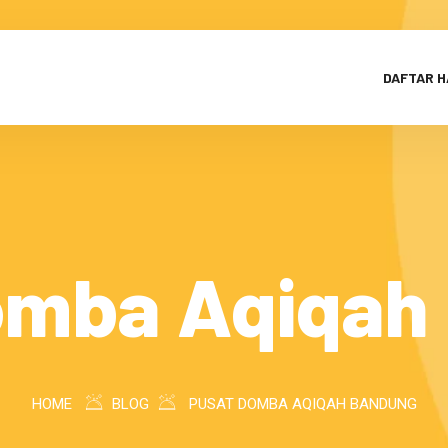
DAFTAR 
omba Aqiqah
HOME
BLOG
PUSAT DOMBA AQIQAH BANDUNG