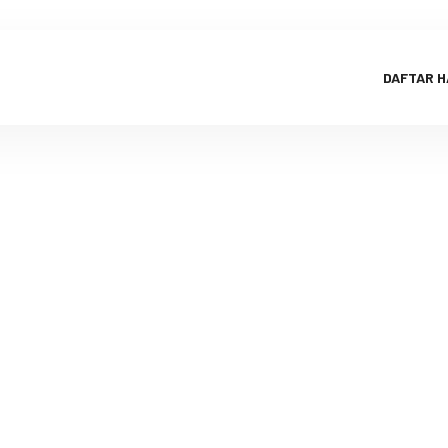
DAFTAR 
 Dapat Meny
n, Fakta at