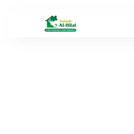
Durian
Kegugura