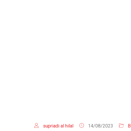
HOME
supriadi al hilal
14/08/2023
B