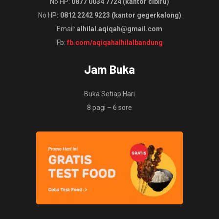
No HP:
0877 0034 7724 (kantor cibiru)
No HP
: 0812 2242 9223 (kantor gegerkalong)
Email:
alhilal.aqiqah@gmail.com
Fb:
fb.com/aqiqahalhilalbandung
Jam Buka
Buka Setiap Hari
8 pagi – 6 sore