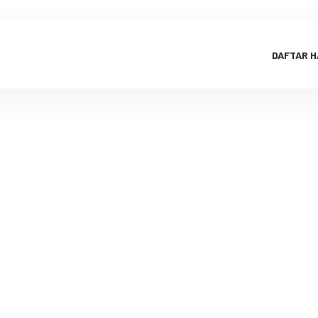
DAFTAR 
a Kesehatan 
Kecil