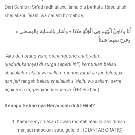
Dari Sahl bin Sa’ad radhiallahu ‘anhu dia berkata: Rasulullah
shallallahu ‘alaihi wa sallam bersabda,
«
أَنَا وَكَافِلُ الْيَتِيمِ فِى الْجَنَّةِ هكَذَا » وأشار بالسبابة والوسطى
وفرج بينهما شيئاً
“Aku dan orang yang menanggung anak yatim
(kedudukannya) di surga seperti ini”, kemudian beliau
shallallahu ‘alaihi wa sallam mengisyaratkan jari telunjuk
dan jari tengah beliau shallallahu ‘alaihi wa sallam, serta
agak merenggangkan keduanya.
(HR Bukhari)
Kenapa Sebaiknya Beraqiqah di Al-Hilal?
Kami menyediakan hewan mentah atau sudah diolah
menjadi masakan sate, gule, dll (DIANTAR GRATIS).