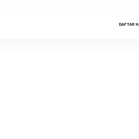
DAFTAR 
h Cibeureum 
HOME
BLOG
AQIQAH CIBEUREUM CIMAHI