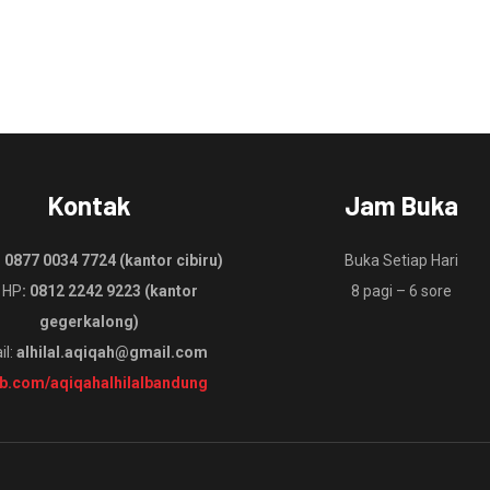
Kontak
Jam Buka
:
0877 0034 7724 (kantor cibiru)
Buka Setiap Hari
 HP
: 0812 2242 9223 (kantor
8 pagi – 6 sore
gegerkalong)
il:
alhilal.aqiqah@gmail.com
fb.com/aqiqahalhilalbandung