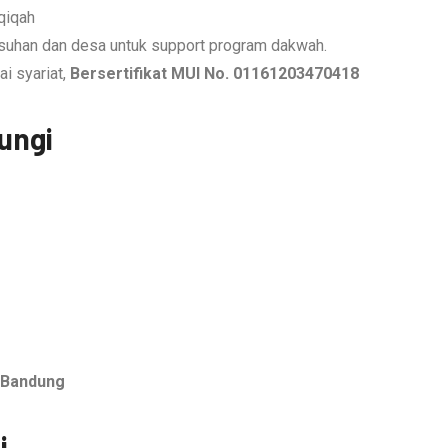
qiqah
asuhan dan desa untuk support program dakwah.
ai syariat,
Bersertifikat MUI No. 01161203470418
ungi
u Bandung
i