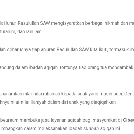
ai luhur, Rasulullah SAW mengisyaratkan berbagai hikmah dan manf
urahim, dan lain lain.
ah seharusnya tiap anjuran Rasulullah SAW kita ikuti, termasuk ib
rkandung dalam ibadah aqiqah, tentunya tiap orang tua mendambak
menanamkan nilai-nilai ruhaniah kepada anak yang masih suci. D
nya nilai-nilai Ilahiyah dalam diri anak yang diaqiqahkan.
ibeureum membuka jasa layanan aqiqah bagi masyarakat di
Cibe
rtimbangkan dalam melaksanakan ibadah
sunnah
aqiqah ini.