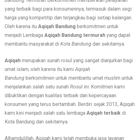
Bandung Termurah
berkomitmen memberikan pelayanan
yang terbaik bagi para konsumennya, termasuk dalam segi
harga yang kompetitip dan terjangkau bagi setiap kalangan.
Oleh karena itu
Aqiqah Bandung
berkomitmen untuk
menjadi Lembaga
Aqiqah Bandung termurah
yang dapat
membantu masyarakat di
Kota Bandung
dan sekitarnya.
Aqiqah
merupakan sunah rosul yang sangat dianjurkan bagi
umat islam, oleh karena itu kami
Aqiqah
Bandung
berkomitmen untuk membantu umat muslim untuk
menjalankan salah satu sunah Rosul ini. Komitmen kami
dibuktikan dengan kualitas terbaik dan kepercayaan
konsumen yang terus bertambah. Berdiri sejak 2013, Aqiqah
kami kini menjadi salah satu lembaga
Aqiqah terbaik
di
Kota Bandung dan sekitarnya.
Alhamdulillah, Aqiqah kami telah membuka jasa layanan