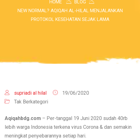
HOME
BLOG
NEW NORMAL? AQIQAH AL-HILAL MENJALANKAN
PROTOKOL KESEHATAN SEJAK LAMA
supriadi al hilal
19/06/2020
Tak Berkategori
Aqiqahbdg.com
– Per-tanggal 19 Juni 2020 sudah 40rb
lebih warga Indonesia terkena virus Corona & dan semakin
meningkat penyebarannya setiap hari.